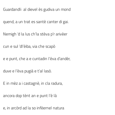
Guardandli al dievel ès gudiva un mond
quend, a un trat es santè canter di gai.
Nemigh ’d la lus ch’la stèva p’r arivèer
cun e sul ’dl’èiba, via che scapò
e e punt, che a e cuntadin l’éva d’andèr,
duve e l’èva pugià e t’al lasò.
E in mèz a i castagnè, in cla radura,
ancora dop tènt an e punt l’è là
e, in arcòrd ad la so infèernel natura