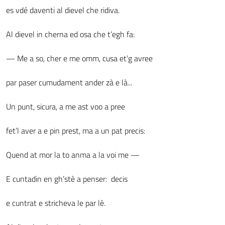
es vdé daventi al dievel che ridiva.
Al dievel in cherna ed osa che t’egh fa:
— Me a so, cher e me omm, cusa et’g avree
par paser cumudament ander zà e là...
Un punt, sicura, a me ast voo a pree
fet’l aver a e pin prest, ma a un pat precis:
Quend at mor la to anma a la voi me —
E cuntadin en gh’stè a penser: decis
e cuntrat e stricheva le par lè.