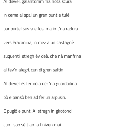
Al dievel, galantomm ’na nota scura
in cema al spal un gren punt e tulè
par purtel suvra e fos; ma in t’na radura
vers Pracanina, in mez a un castagnè
suquenti stregh èv deè, che nà manfrina
al fev’n alegri, cun di gren saltin.
Al dievel ès fermò a dèr ’na guardadina
pò e pansò ben ad fer un arpusin.
E pugiò e punt. Al stregh in girotond
cun i soo sèlt an la finiven mai.