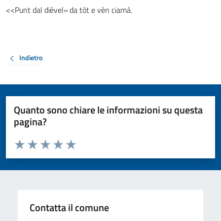
<<Punt dal diével» da tòt e vèn ciamà.
Indietro
Quanto sono chiare le informazioni su questa
pagina?
Valuta da 1 a 5 stelle la pagina
Valuta 1 stelle su 5
Valuta 2 stelle su 5
Valuta 3 stelle su 5
Valuta 4 stelle su 5
Valuta 5 stelle su 5
Contatta il comune