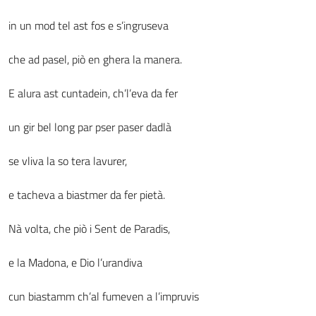
in un mod tel ast fos e s’ingruseva
che ad pasel, piò en ghera la manera.
E alura ast cuntadein, ch’l’eva da fer
un gir bel long par pser paser dadlà
se vliva la so tera lavurer,
e tacheva a biastmer da fer pietà.
Nà volta, che piò i Sent de Paradis,
e la Madona, e Dio l’urandiva
cun biastamm ch’al fumeven a l’impruvis