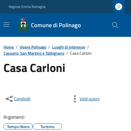
Regione Emilia Romagna
Comune di Polinago
Home
/
Vivere Polinago
/
Luoghi di interesse
/
Cassano, San Martino e Talbignano
/
Casa Carloni
Casa Carloni
Condividi
Vedi azioni
Argomenti
Tempo libero
Turismo