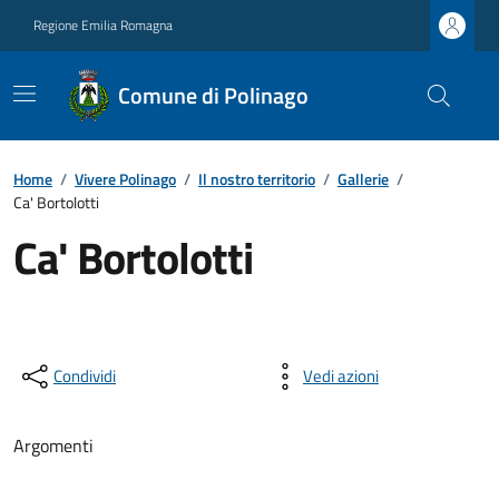
Regione Emilia Romagna
Comune di Polinago
Home
/
Vivere Polinago
/
Il nostro territorio
/
Gallerie
/
Ca' Bortolotti
Ca' Bortolotti
Condividi
Vedi azioni
Argomenti