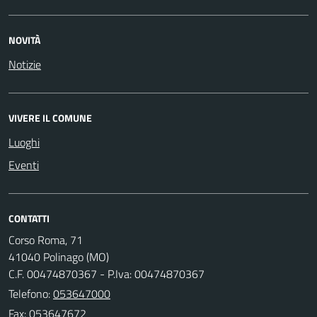
NOVITÀ
Notizie
VIVERE IL COMUNE
Luoghi
Eventi
CONTATTI
Corso Roma, 71
41040 Polinago (MO)
C.F. 00474870367 - P.Iva: 00474870367
Telefono:
053647000
Fax: 053647672