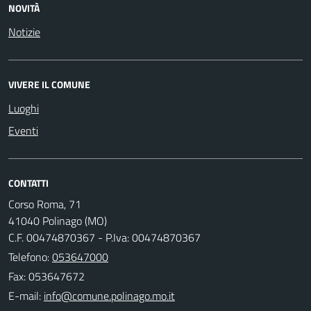
NOVITÀ
Notizie
VIVERE IL COMUNE
Luoghi
Eventi
CONTATTI
Corso Roma, 71
41040 Polinago (MO)
C.F. 00474870367 - P.Iva: 00474870367
Telefono:
053647000
Fax: 053647672
E-mail: