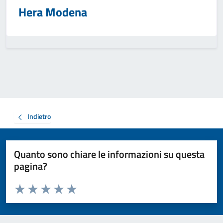
Hera Modena
Indietro
Quanto sono chiare le informazioni su questa
pagina?
Valuta da 1 a 5 stelle la pagina
Valuta 1 stelle su 5
Valuta 2 stelle su 5
Valuta 3 stelle su 5
Valuta 4 stelle su 5
Valuta 5 stelle su 5